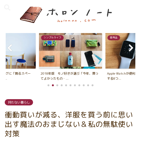
愛用品
インテリアTips
ノ好きが選ぶ「今年、買っ
Apple Watchが便利すぎた1年。私が愛用
108円の粘着ゴムで大
.
する8つ...
かり対策や地震に...
持たない暮らし
衝動買いが減る、洋服を買う前に思い
出す魔法のおまじない＆私の無駄使い
対策