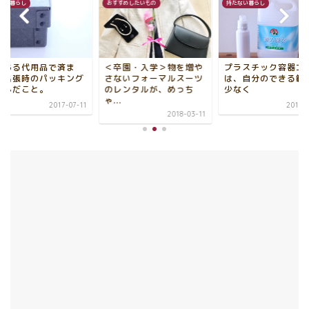
すめしたいもの
持たない暮らし
持たない暮らし
卒園・入学＞物を増や
プラスチック容器ゴミ
家にある代用品で済
ないフォーマルスーツ
は、自分のできる範囲で
す。出張時のパッキ
レンタルが、めっち
少なく
で学んだこと。
.
2017-06-13
2017-
2018-03-11