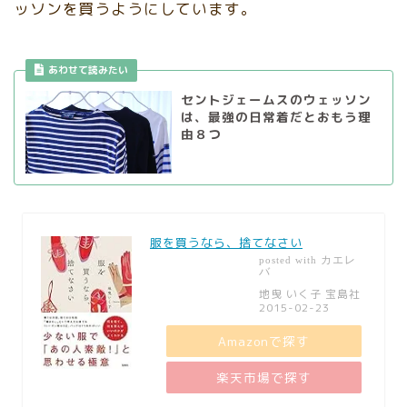
ッソンを買うようにしています。
あわせて読みたい
セントジェームスのウェッソン
は、最強の日常着だとおもう理
由８つ
服を買うなら、捨てなさい
カエレ
posted with
バ
地曳 いく子 宝島社
2015-02-23
Amazonで探す
楽天市場で探す