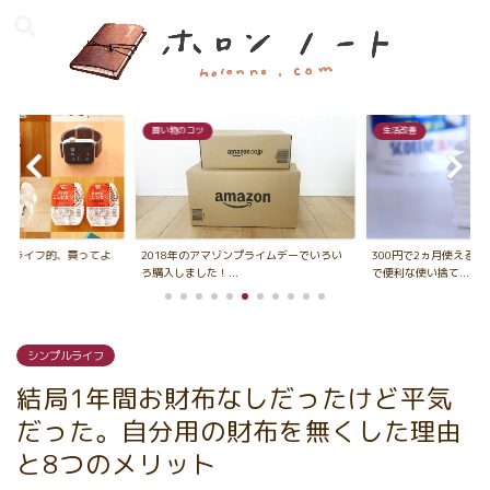
買い物のコツ
生活改善
ンプルライフ的、買ってよ
2018年のアマゾンプライムデーでいろい
300円で2ヵ月使える
ろ購入しました！...
で便利な使い捨て...
シンプルライフ
結局1年間お財布なしだったけど平気
だった。自分用の財布を無くした理由
と8つのメリット