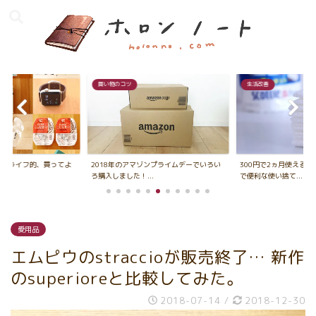
買い物のコツ
生活改善
ンプルライフ的、買ってよ
2018年のアマゾンプライムデーでいろい
300円で2ヵ月使える
ろ購入しました！...
で便利な使い捨て...
愛用品
エムピウのstraccioが販売終了… 新作
のsuperioreと比較してみた。
2018-07-14
/
2018-12-30