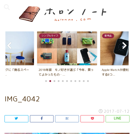
シンプルライフ
愛用品
ビングに「飾るスペー
2018年版 モノ好きが選ぶ「今年、買っ
Apple Watchが便利
...
てよかったもの・...
する8つ...
IMG_4042
2017-07-12