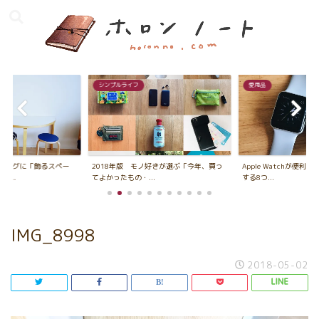
シンプルライフ
愛用品
ビングに「飾るスペー
2018年版 モノ好きが選ぶ「今年、買っ
Apple Watchが便利
...
てよかったもの・...
する8つ...
IMG_8998
2018-05-02