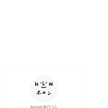
holon(ホロン)