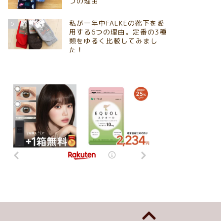
つの理由
私が一年中FALKEの靴下を愛
5
用する6つの理由。定番の3種
類をゆるく比較してみまし
た！