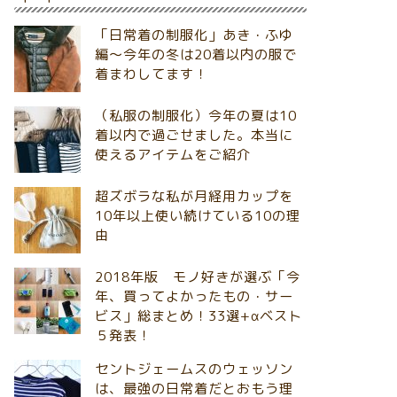
「日常着の制服化」あき・ふゆ
編～今年の冬は20着以内の服で
着まわしてます！
（私服の制服化）今年の夏は10
着以内で過ごせました。本当に
使えるアイテムをご紹介
超ズボラな私が月経用カップを
10年以上使い続けている10の理
由
2018年版 モノ好きが選ぶ「今
年、買ってよかったもの・サー
ビス」総まとめ！33選+αベスト
５発表！
セントジェームスのウェッソン
は、最強の日常着だとおもう理