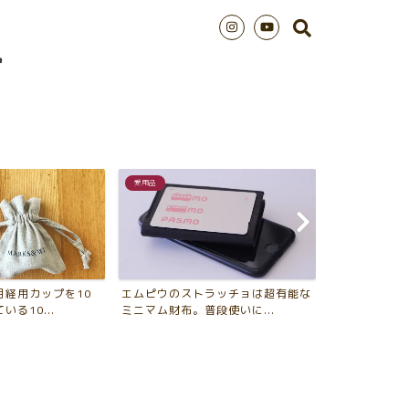
愛用品
シンプルライフ
月経用カップを10
エムピウのストラッチョは超有能な
2018年版 
る10...
ミニマム財布。普段使いに...
年、買ってよか