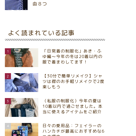
由８つ
よく読まれている記事
「日常着の制服化」あき・ふ
1
ゆ編～今年の冬は20着以内の
服で着まわしてます！
【30分で簡単リメイク】シャ
2
ツは襟のお手軽リメイクで2度
楽しもう
（私服の制服化）今年の夏は
3
10着以内で過ごせました。本
当に使えるアイテムをご紹介
日々の愛用品：フェイラーの
4
ハンカチが最高におすすめな6