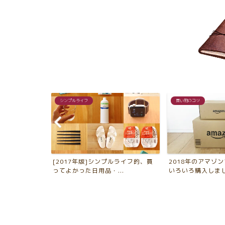
シンプルライフ
買い物のコツ
大切な物を守
[2017年版]シンプルライフ的、買
2018年のアマゾ
に...
ってよかった日用品・...
いろいろ購入しました