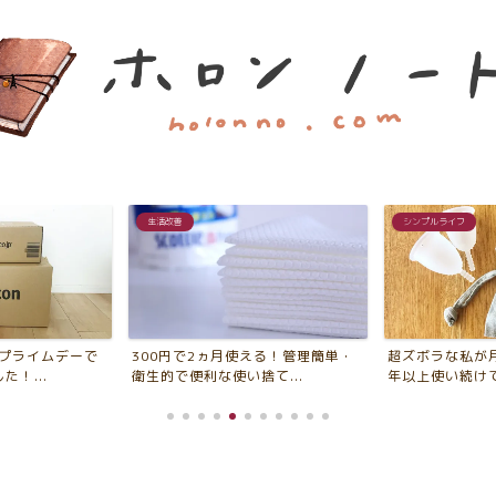
生活改善
シンプルライフ
ンプライムデーで
300円で2ヵ月使える！管理簡単・
超ズボラな私が
！...
衛生的で便利な使い捨て...
年以上使い続けてい