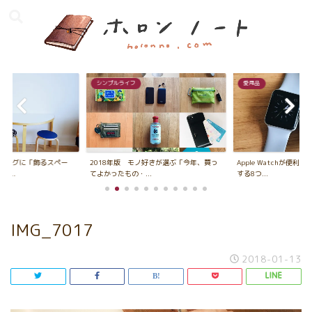
シンプルライフ
愛用品
ビングに「飾るスペー
2018年版 モノ好きが選ぶ「今年、買っ
Apple Watchが便利
...
てよかったもの・...
する8つ...
IMG_7017
2018-01-13