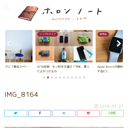
シンプルライフ
愛用品
ビングに「飾るスペー
2018年版 モノ好きが選ぶ「今年、買っ
Apple Watchが便利
...
てよかったもの・...
する8つ...
IMG_8164
2018-03-21