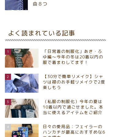
由８つ
よく読まれている記事
「日常着の制服化」あき・ふ
1
ゆ編～今年の冬は20着以内の
服で着まわしてます！
【30分で簡単リメイク】シャ
2
ツは襟のお手軽リメイクで2度
楽しもう
（私服の制服化）今年の夏は
3
10着以内で過ごせました。本
当に使えるアイテムをご紹介
日々の愛用品：フェイラーの
4
ハンカチが最高におすすめな6