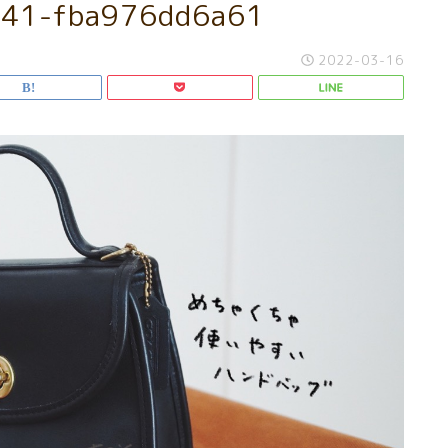
d41-fba976dd6a61
2022-03-16