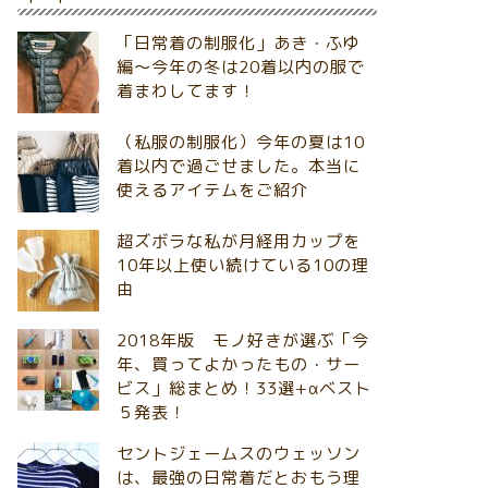
「日常着の制服化」あき・ふゆ
編～今年の冬は20着以内の服で
着まわしてます！
（私服の制服化）今年の夏は10
着以内で過ごせました。本当に
使えるアイテムをご紹介
超ズボラな私が月経用カップを
10年以上使い続けている10の理
由
2018年版 モノ好きが選ぶ「今
年、買ってよかったもの・サー
ビス」総まとめ！33選+αベスト
５発表！
セントジェームスのウェッソン
は、最強の日常着だとおもう理