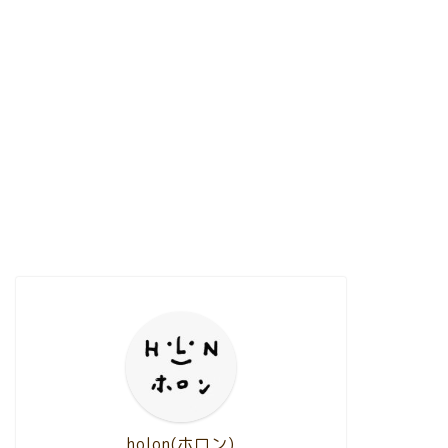
holon(ホロン)