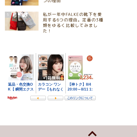
つの理由
私が一年中FALKEの靴下を愛
5
用する6つの理由。定番の3種
類をゆるく比較してみまし
た！