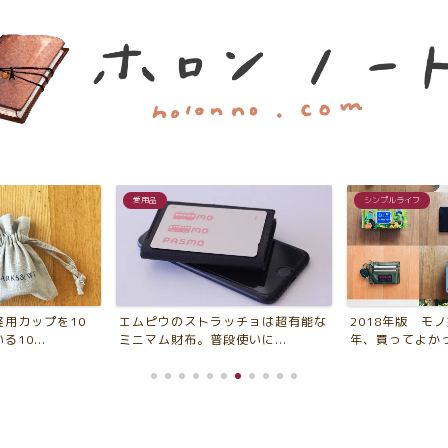
シンプルライフ
シンプルライフ
ッチョは超有能な
2018年版 モノ好きが選ぶ「今
2018年、平成
いに...
年、買ってよかったもの・...
たこと・新たにや