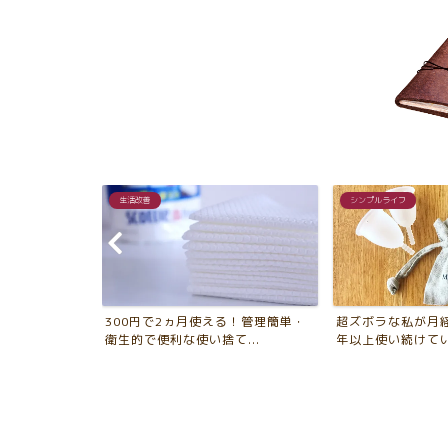
シンプルライフ
愛用品
る！管理簡単・
超ズボラな私が月経用カップを10
エムピウのストラ
...
年以上使い続けている10...
ミニマム財布。普段使