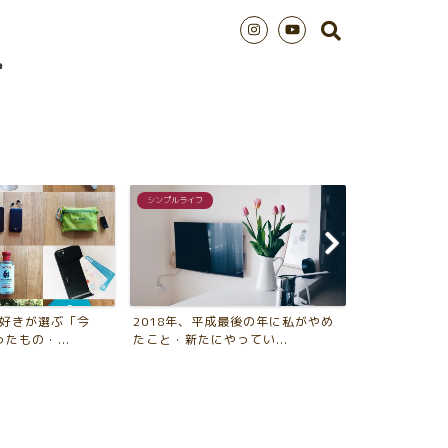
インテリアTips
シンプルライフ
最後の年に私がやめ
アルテック棚でリビングに「飾るス
2018年版 
ってい...
ペース」を作る4つのメリ...
年、買ってよか