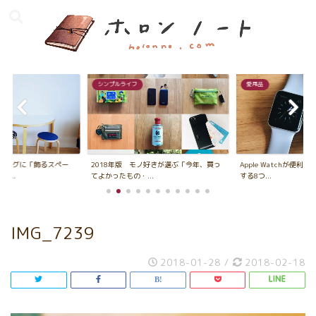
シンプルライフ
愛用品
ビングに「飾るスペー
2018年版 モノ好きが選ぶ「今年、買っ
Apple Watchが便利
...
てよかったもの・...
する8つ...
IMG_7239
2018-01-28
/
2018-02-18