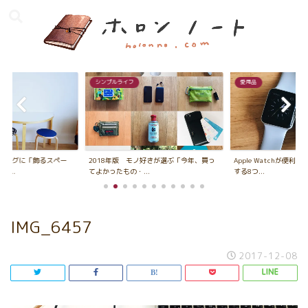
シンプルライフ
愛用品
ビングに「飾るスペー
2018年版 モノ好きが選ぶ「今年、買っ
Apple Watchが便利
...
てよかったもの・...
する8つ...
IMG_6457
2017-12-08