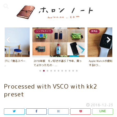
シンプルライフ
愛用品
ビングに「飾るスペー
2018年版 モノ好きが選ぶ「今年、買っ
Apple Watchが便利
...
てよかったもの・...
する8つ...
Processed with VSCO with kk2
preset
2018-12-23