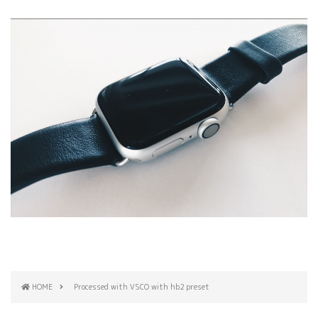
HOME
Processed with VSCO with hb2 preset