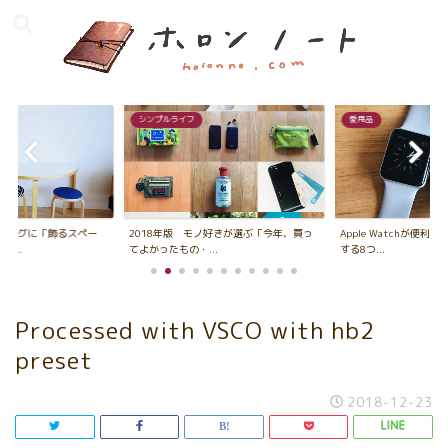
シンプルライフ
愛用品
ビングに「飾るスペー
2018年版 モノ好きが選ぶ「今年、買っ
Apple Watchが便利
...
てよかったもの・...
する8つ...
Processed with VSCO with hb2
preset
2018-12-23