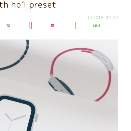
th hb1 preset
2018-09-22