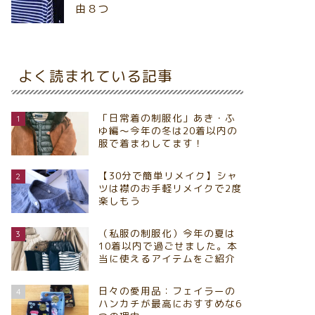
由８つ
よく読まれている記事
「日常着の制服化」あき・ふ
1
ゆ編～今年の冬は20着以内の
服で着まわしてます！
【30分で簡単リメイク】シャ
2
ツは襟のお手軽リメイクで2度
楽しもう
（私服の制服化）今年の夏は
3
10着以内で過ごせました。本
当に使えるアイテムをご紹介
日々の愛用品：フェイラーの
4
ハンカチが最高におすすめな6