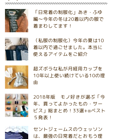
「日常着の制服化」あき・ふゆ
編～今年の冬は20着以内の服で
着まわしてます！
（私服の制服化）今年の夏は10
着以内で過ごせました。本当に
使えるアイテムをご紹介
超ズボラな私が月経用カップを
10年以上使い続けている10の理
由
2018年版 モノ好きが選ぶ「今
年、買ってよかったもの・サー
ビス」総まとめ！33選+αベスト
５発表！
セントジェームスのウェッソン
は、最強の日常着だとおもう理