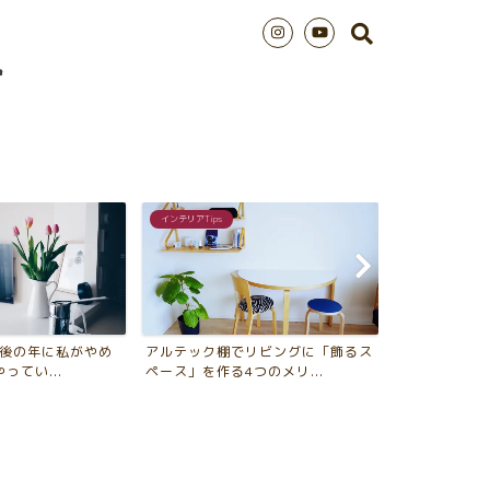
インテリアTips
シンプルライフ
最後の年に私がやめ
アルテック棚でリビングに「飾るス
2018年版 
ってい...
ペース」を作る4つのメリ...
年、買ってよか