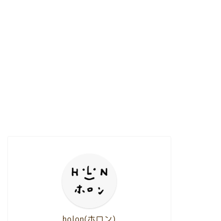
holon(ホロン)