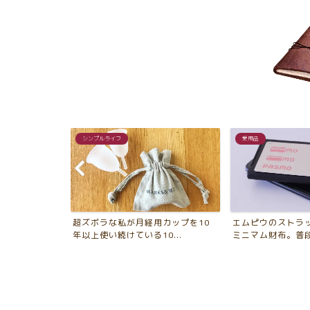
シンプルライフ
愛用品
る！管理簡単・
超ズボラな私が月経用カップを10
エムピウのストラ
...
年以上使い続けている10...
ミニマム財布。普段使