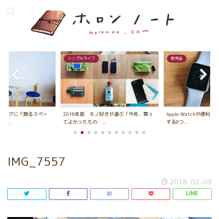
シンプルライフ
愛用品
ビングに「飾るスペー
2018年版 モノ好きが選ぶ「今年、買っ
Apple Watchが便利
...
てよかったもの・...
する8つ...
IMG_7557
2018-02-09