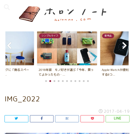
シンプルライフ
愛用品
ビングに「飾るスペー
2018年版 モノ好きが選ぶ「今年、買っ
Apple Watchが便利
...
てよかったもの・...
する8つ...
IMG_2022
2017-04-19