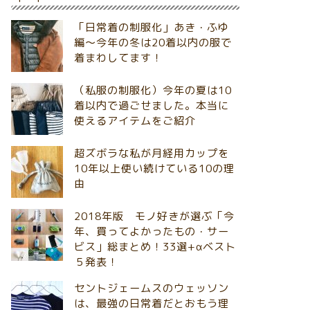
「日常着の制服化」あき・ふゆ
編～今年の冬は20着以内の服で
着まわしてます！
（私服の制服化）今年の夏は10
着以内で過ごせました。本当に
使えるアイテムをご紹介
超ズボラな私が月経用カップを
10年以上使い続けている10の理
由
2018年版 モノ好きが選ぶ「今
年、買ってよかったもの・サー
ビス」総まとめ！33選+αベスト
５発表！
セントジェームスのウェッソン
は、最強の日常着だとおもう理