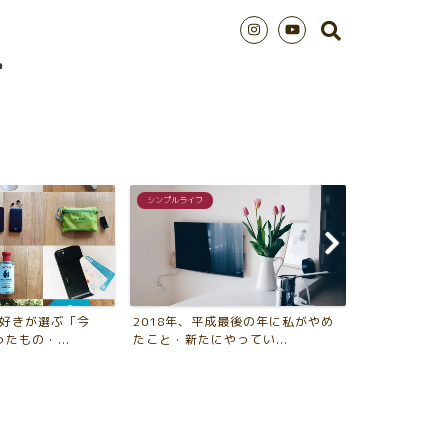
インテリアTips
シンプルライフ
最後の年に私がやめ
アルテック棚でリビングに「飾るス
2018年版 
ってい...
ペース」を作る4つのメリ...
年、買ってよか