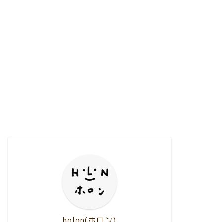
holon(ホロン)