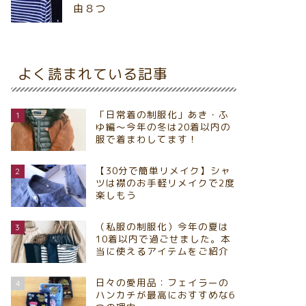
由８つ
よく読まれている記事
「日常着の制服化」あき・ふ
1
ゆ編～今年の冬は20着以内の
服で着まわしてます！
【30分で簡単リメイク】シャ
2
ツは襟のお手軽リメイクで2度
楽しもう
（私服の制服化）今年の夏は
3
10着以内で過ごせました。本
当に使えるアイテムをご紹介
日々の愛用品：フェイラーの
4
ハンカチが最高におすすめな6