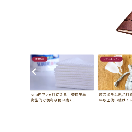
シンプルライフ
愛用品
る！管理簡単・
超ズボラな私が月経用カップを10
エムピウのストラ
...
年以上使い続けている10...
ミニマム財布。普段使