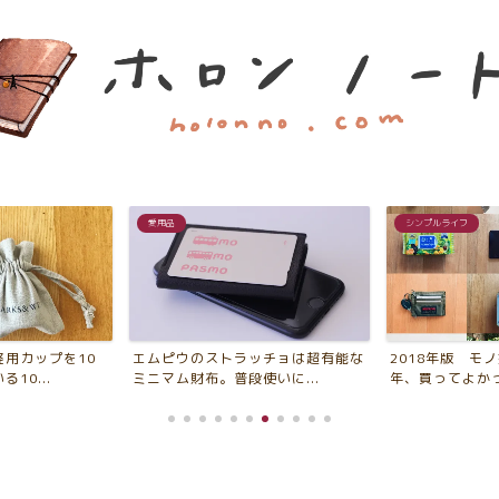
シンプルライフ
シンプルライフ
ッチョは超有能な
2018年版 モノ好きが選ぶ「今
2018年、平成
いに...
年、買ってよかったもの・...
たこと・新たにや