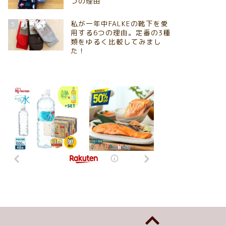
つの理由
私が一年中FALKEの靴下を愛
5
用する6つの理由。定番の3種
類をゆるく比較してみまし
た！