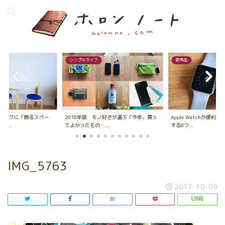
シンプルライフ
愛用品
ビングに「飾るスペー
2018年版 モノ好きが選ぶ「今年、買っ
Apple Watchが便利
...
てよかったもの・...
する8つ...
IMG_5763
2017-10-09