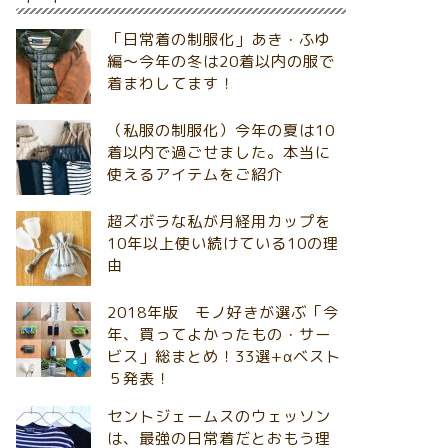
「日常着の制服化」あき・ふゆ
編～今年の冬は20着以内の服で
着まわしてます！
（私服の制服化）今年の夏は10
着以内で過ごせました。本当に
使えるアイテムをご紹介
超ズボラな私が月経用カップを
10年以上使い続けている10の理
由
2018年版 モノ好きが選ぶ「今
年、買ってよかったもの・サー
ビス」総まとめ！33選+αベスト
５発表！
セントジェームスのウェッソン
は、最強の日常着だとおもう理