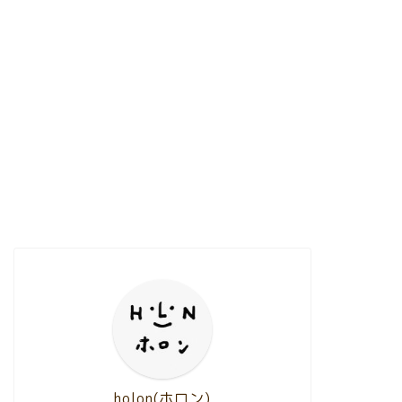
holon(ホロン)