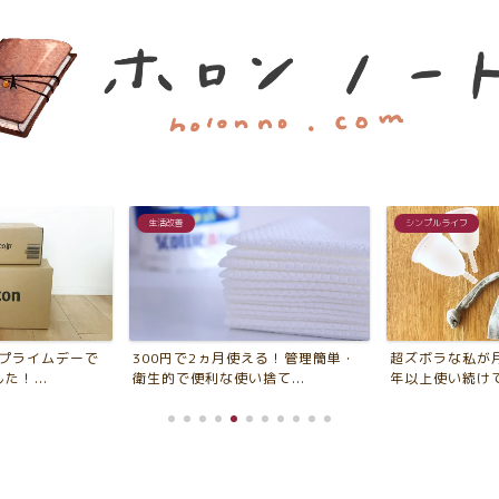
生活改善
シンプルライフ
ンプライムデーで
300円で2ヵ月使える！管理簡単・
超ズボラな私が
！...
衛生的で便利な使い捨て...
年以上使い続けてい