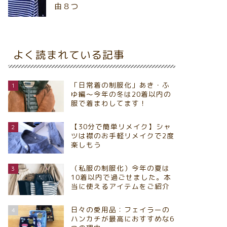
由８つ
よく読まれている記事
「日常着の制服化」あき・ふ
1
ゆ編～今年の冬は20着以内の
服で着まわしてます！
【30分で簡単リメイク】シャ
2
ツは襟のお手軽リメイクで2度
楽しもう
（私服の制服化）今年の夏は
3
10着以内で過ごせました。本
当に使えるアイテムをご紹介
日々の愛用品：フェイラーの
4
ハンカチが最高におすすめな6