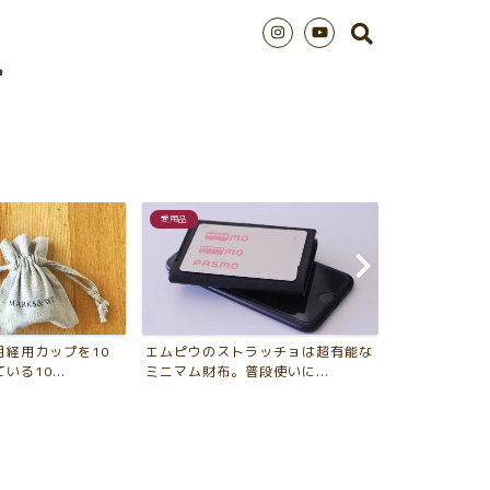
愛用品
シンプルライフ
月経用カップを10
エムピウのストラッチョは超有能な
2018年版 
る10...
ミニマム財布。普段使いに...
年、買ってよか