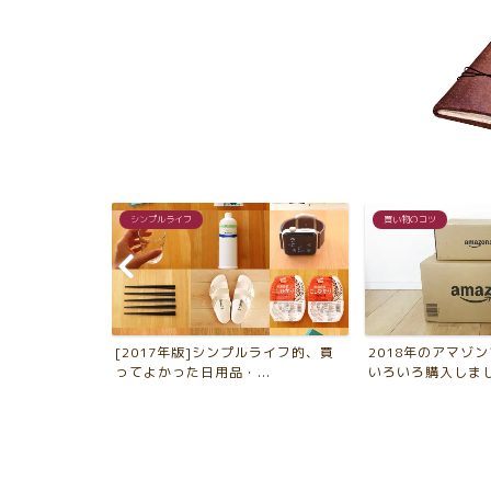
シンプルライフ
買い物のコツ
大切な物を守
[2017年版]シンプルライフ的、買
2018年のアマゾ
に...
ってよかった日用品・...
いろいろ購入しました