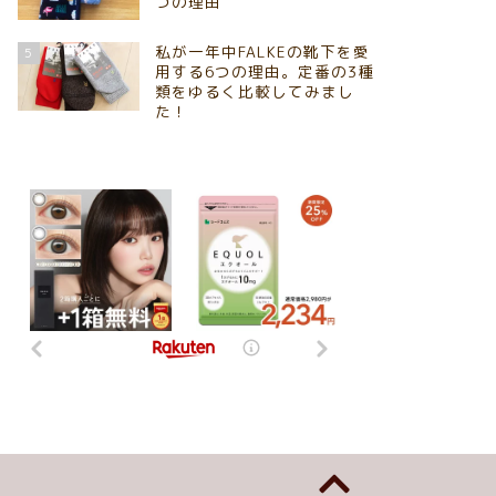
つの理由
私が一年中FALKEの靴下を愛
5
用する6つの理由。定番の3種
類をゆるく比較してみまし
た！