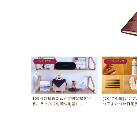
シンプルライフ
買い物のコツ
大切な物を守
[2017年版]シンプルライフ的、買
2018年のアマゾ
に...
ってよかった日用品・...
いろいろ購入しました