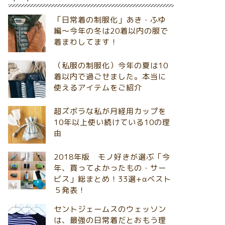
「日常着の制服化」あき・ふゆ
編～今年の冬は20着以内の服で
着まわしてます！
（私服の制服化）今年の夏は10
着以内で過ごせました。本当に
使えるアイテムをご紹介
超ズボラな私が月経用カップを
10年以上使い続けている10の理
由
2018年版 モノ好きが選ぶ「今
年、買ってよかったもの・サー
ビス」総まとめ！33選+αベスト
５発表！
セントジェームスのウェッソン
は、最強の日常着だとおもう理