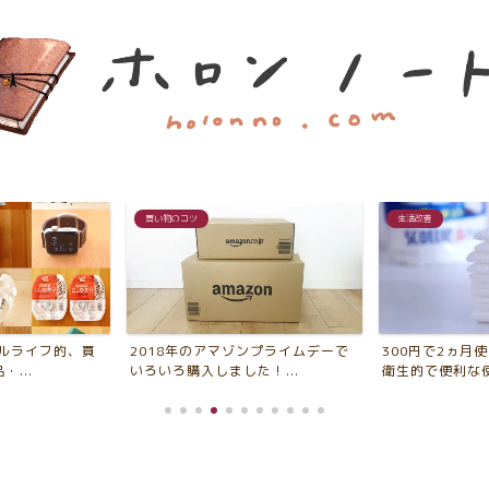
生活改善
シンプルライフ
ンプライムデーで
300円で2ヵ月使える！管理簡単・
超ズボラな私が
！...
衛生的で便利な使い捨て...
年以上使い続けてい