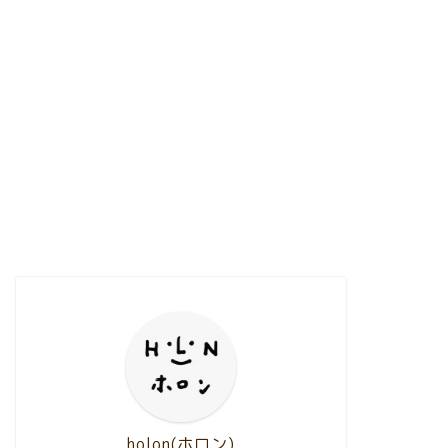
holon(ホロン)