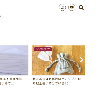
愛用品
シンプルライフ
月経用カップを10
エムピウのストラッチョは超有能な
2018年版 
る10...
ミニマム財布。普段使いに...
年、買ってよか