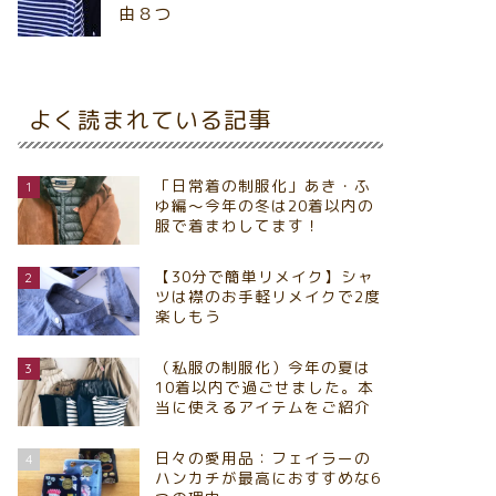
由８つ
よく読まれている記事
「日常着の制服化」あき・ふ
1
ゆ編～今年の冬は20着以内の
服で着まわしてます！
【30分で簡単リメイク】シャ
2
ツは襟のお手軽リメイクで2度
楽しもう
（私服の制服化）今年の夏は
3
10着以内で過ごせました。本
当に使えるアイテムをご紹介
日々の愛用品：フェイラーの
4
ハンカチが最高におすすめな6