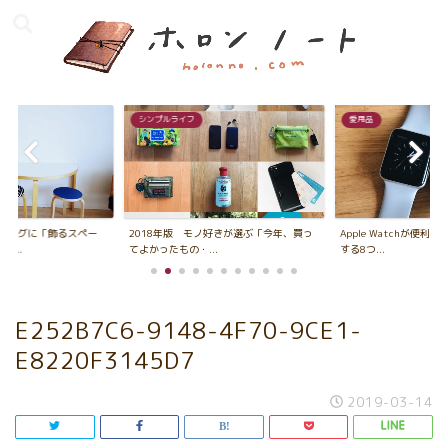
シンプルライフ
愛用品
ビングに「飾るスペー
2018年版 モノ好きが選ぶ「今年、買っ
Apple Watchが便利
...
てよかったもの・...
する8つ...
E252B7C6-9148-4F70-9CE1-
E8220F3145D7
2019-03-14