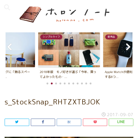
シンプルライフ
愛用品
ビングに「飾るスペー
2018年版 モノ好きが選ぶ「今年、買っ
Apple Watchが便利
...
てよかったもの・...
する8つ...
s_StockSnap_RHTZXTBJOK
2017-09-07