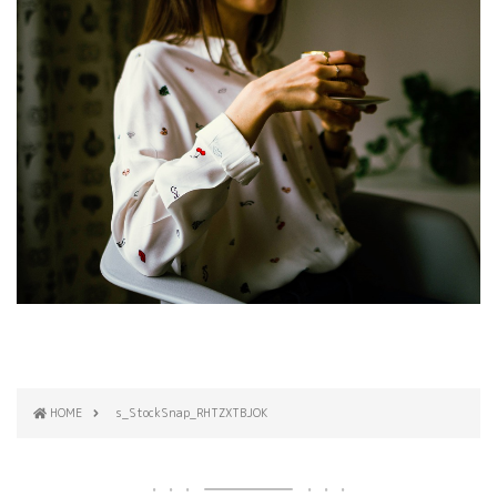
HOME
s_StockSnap_RHTZXTBJOK