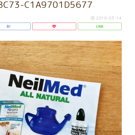
8C73-C1A9701D5677
2019-03-14