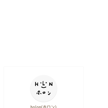
holon(ホロン)