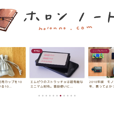
シンプルライフ
シンプルライフ
ッチョは超有能な
2018年版 モノ好きが選ぶ「今
2018年、平成
いに...
年、買ってよかったもの・...
たこと・新たにや