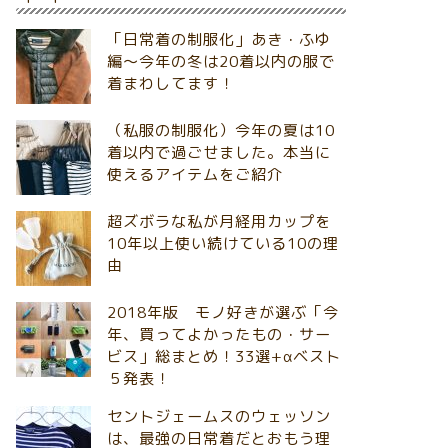
「日常着の制服化」あき・ふゆ
編～今年の冬は20着以内の服で
着まわしてます！
（私服の制服化）今年の夏は10
着以内で過ごせました。本当に
使えるアイテムをご紹介
超ズボラな私が月経用カップを
10年以上使い続けている10の理
由
2018年版 モノ好きが選ぶ「今
年、買ってよかったもの・サー
ビス」総まとめ！33選+αベスト
５発表！
セントジェームスのウェッソン
は、最強の日常着だとおもう理