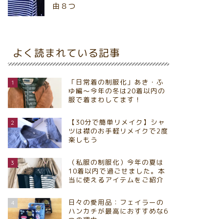
由８つ
よく読まれている記事
「日常着の制服化」あき・ふ
1
ゆ編～今年の冬は20着以内の
服で着まわしてます！
【30分で簡単リメイク】シャ
2
ツは襟のお手軽リメイクで2度
楽しもう
（私服の制服化）今年の夏は
3
10着以内で過ごせました。本
当に使えるアイテムをご紹介
日々の愛用品：フェイラーの
4
ハンカチが最高におすすめな6