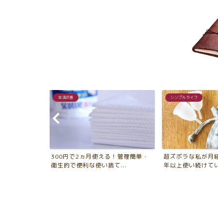
シンプルライフ
愛用品
る！管理簡単・
超ズボラな私が月経用カップを10
エムピウのストラ
...
年以上使い続けている10...
ミニマム財布。普段使