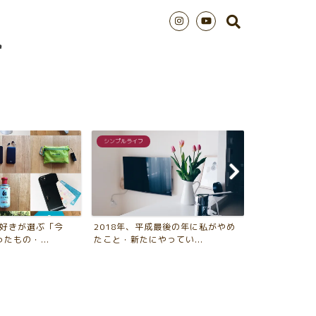
インテリアTips
シンプルライフ
最後の年に私がやめ
アルテック棚でリビングに「飾るス
2018年版 
ってい...
ペース」を作る4つのメリ...
年、買ってよか