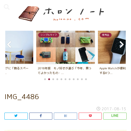
シンプルライフ
愛用品
ビングに「飾るスペー
2018年版 モノ好きが選ぶ「今年、買っ
Apple Watchが便利
...
てよかったもの・...
する8つ...
IMG_4486
2017-08-15