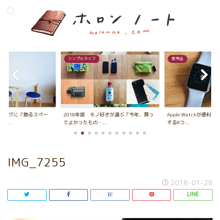
シンプルライフ
愛用品
ビングに「飾るスペー
2018年版 モノ好きが選ぶ「今年、買っ
Apple Watchが便利
...
てよかったもの・...
する8つ...
IMG_7255
2018-01-28