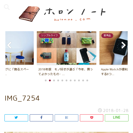
シンプルライフ
愛用品
ビングに「飾るスペー
2018年版 モノ好きが選ぶ「今年、買っ
Apple Watchが便利
...
てよかったもの・...
する8つ...
IMG_7254
2018-01-28