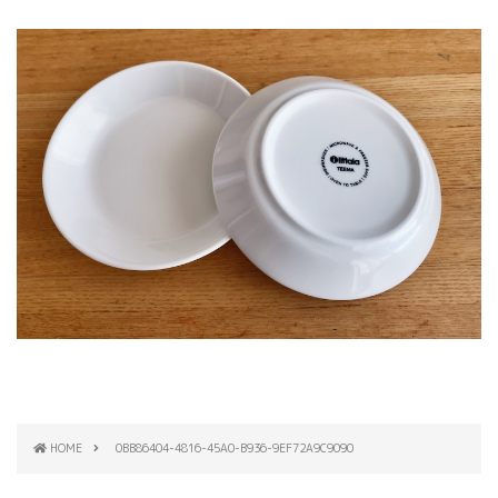
HOME
0BB86404-4816-45A0-B936-9EF72A9C9090