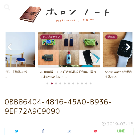
シンプルライフ
愛用品
ビングに「飾るスペー
2018年版 モノ好きが選ぶ「今年、買っ
Apple Watchが便利
...
てよかったもの・...
する8つ...
0BB86404-4816-45A0-B936-
9EF72A9C9090
2019-03-18