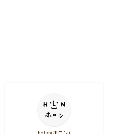
holon(ホロン)