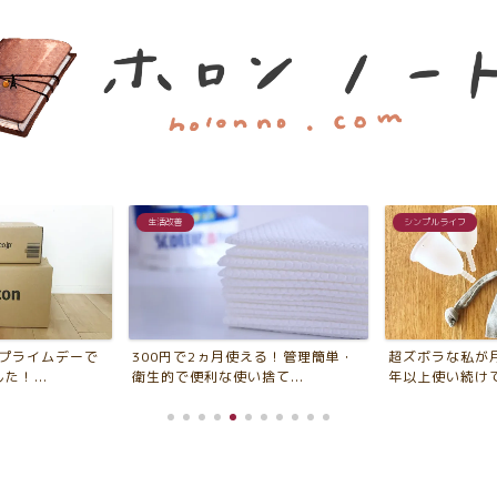
生活改善
シンプルライフ
ンプライムデーで
300円で2ヵ月使える！管理簡単・
超ズボラな私が
！...
衛生的で便利な使い捨て...
年以上使い続けてい