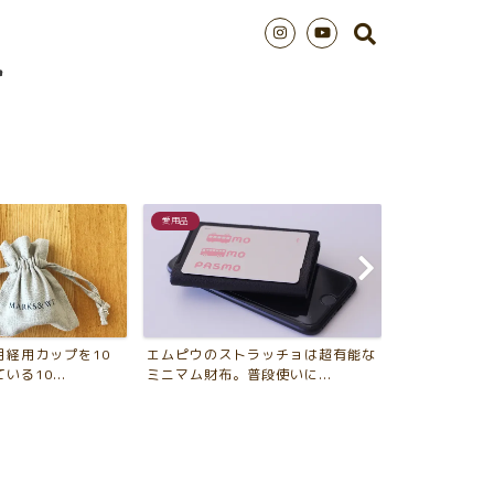
愛用品
シンプルライフ
月経用カップを10
エムピウのストラッチョは超有能な
2018年版 
る10...
ミニマム財布。普段使いに...
年、買ってよか