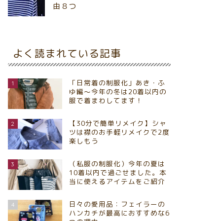
由８つ
よく読まれている記事
「日常着の制服化」あき・ふ
1
ゆ編～今年の冬は20着以内の
服で着まわしてます！
【30分で簡単リメイク】シャ
2
ツは襟のお手軽リメイクで2度
楽しもう
（私服の制服化）今年の夏は
3
10着以内で過ごせました。本
当に使えるアイテムをご紹介
日々の愛用品：フェイラーの
4
ハンカチが最高におすすめな6