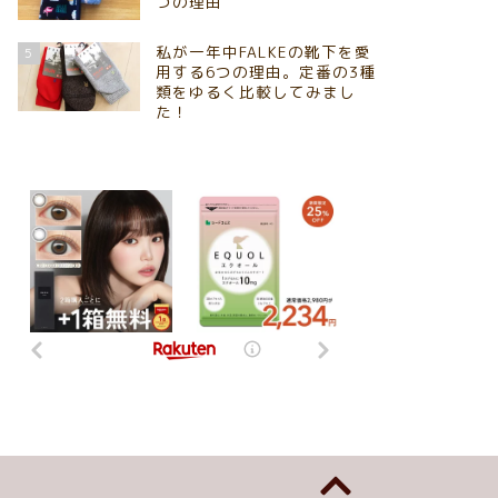
つの理由
私が一年中FALKEの靴下を愛
5
用する6つの理由。定番の3種
類をゆるく比較してみまし
た！