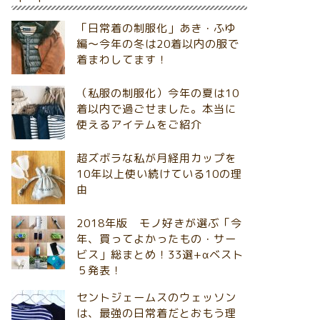
「日常着の制服化」あき・ふゆ
編～今年の冬は20着以内の服で
着まわしてます！
（私服の制服化）今年の夏は10
着以内で過ごせました。本当に
使えるアイテムをご紹介
超ズボラな私が月経用カップを
10年以上使い続けている10の理
由
2018年版 モノ好きが選ぶ「今
年、買ってよかったもの・サー
ビス」総まとめ！33選+αベスト
５発表！
セントジェームスのウェッソン
は、最強の日常着だとおもう理