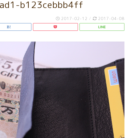
ad1-b123cebbb4ff
2017-02-12
/
2017-04-08