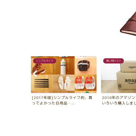
シンプルライフ
買い物のコツ
大切な物を守
[2017年版]シンプルライフ的、買
2018年のアマゾ
に...
ってよかった日用品・...
いろいろ購入しました