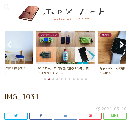
シンプルライフ
愛用品
ビングに「飾るスペー
2018年版 モノ好きが選ぶ「今年、買っ
Apple Watchが便利
...
てよかったもの・...
する8つ...
IMG_1031
2021-03-10