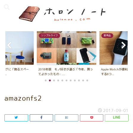
シンプルライフ
愛用品
ビングに「飾るスペー
2018年版 モノ好きが選ぶ「今年、買っ
Apple Watchが便利
...
てよかったもの・...
する8つ...
amazonfs2
2017-09-01