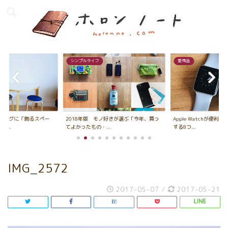
シンプルライフ
愛用品
ビングに「飾るスペー
2018年版 モノ好きが選ぶ「今年、買っ
Apple Watchが便利
...
てよかったもの・...
する8つ...
IMG_2572
2017-05-07
/
2017-05-21