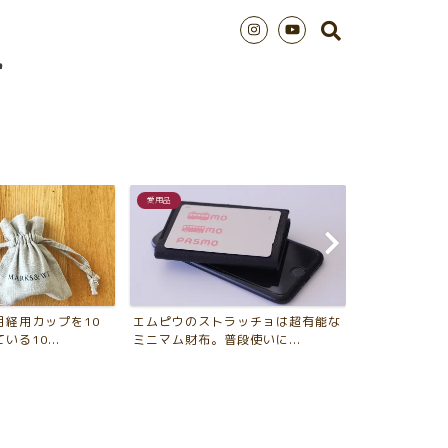
愛用品
シンプルライフ
月経用カップを10
エムピウのストラッチョは超有能な
2018年版 
る10...
ミニマム財布。普段使いに...
年、買ってよか