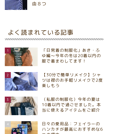
由８つ
よく読まれている記事
「日常着の制服化」あき・ふ
1
ゆ編～今年の冬は20着以内の
服で着まわしてます！
【30分で簡単リメイク】シャ
2
ツは襟のお手軽リメイクで2度
楽しもう
（私服の制服化）今年の夏は
3
10着以内で過ごせました。本
当に使えるアイテムをご紹介
日々の愛用品：フェイラーの
4
ハンカチが最高におすすめな6