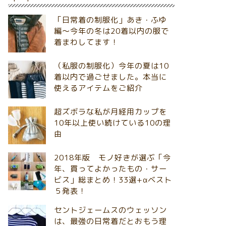
「日常着の制服化」あき・ふゆ
編～今年の冬は20着以内の服で
着まわしてます！
（私服の制服化）今年の夏は10
着以内で過ごせました。本当に
使えるアイテムをご紹介
超ズボラな私が月経用カップを
10年以上使い続けている10の理
由
2018年版 モノ好きが選ぶ「今
年、買ってよかったもの・サー
ビス」総まとめ！33選+αベスト
５発表！
セントジェームスのウェッソン
は、最強の日常着だとおもう理