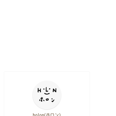
holon(ホロン)