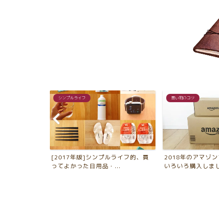
シンプルライフ
買い物のコツ
大切な物を守
[2017年版]シンプルライフ的、買
2018年のアマゾ
に...
ってよかった日用品・...
いろいろ購入しました