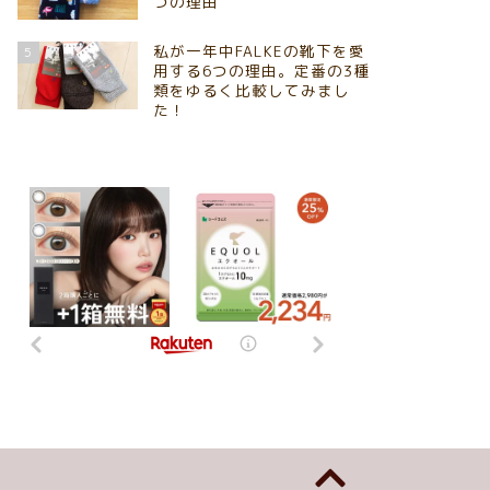
つの理由
私が一年中FALKEの靴下を愛
5
用する6つの理由。定番の3種
類をゆるく比較してみまし
た！