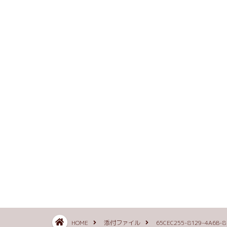
HOME
添付ファイル
65CEC255-8129-4A6B-8