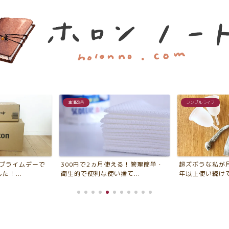
生活改善
シンプルライフ
ンプライムデーで
300円で2ヵ月使える！管理簡単・
超ズボラな私が
！...
衛生的で便利な使い捨て...
年以上使い続けてい