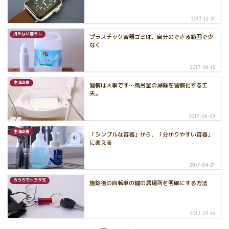
2017-12-31
持たない暮らし
プラスチック容器ゴミは、自分のできる範囲で少
なく
2017-06-13
生活改善
習慣は大事です…風呂釜の掃除を習慣化する工
夫。
2017-06-09
生活改善
「シンプルな容器」から、「分かりやすい容器」
に変える
2017-04-21
おうちでトヨタ式
施錠後の自転車の鍵の居場所を明確にする方法
2017-03-16