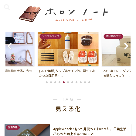
シンプルライフ
買い物のコツ
ムで大切な物を守る。うっ
[2017年版]シンプルライフ的、買ってよ
2018年のアマゾンプ
.
かった日用品・...
ろ購入しました！...
― TAG ―
見える化
生活改善
AppleWatch3を3ヵ月使ってわかった、日常生活
がもっと向上する11のこと