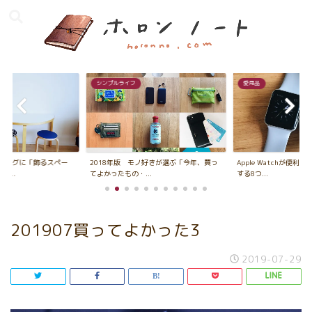
シンプルライフ
愛用品
ビングに「飾るスペー
2018年版 モノ好きが選ぶ「今年、買っ
Apple Watchが便利
...
てよかったもの・...
する8つ...
201907買ってよかった3
2019-07-29